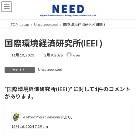
コ
ナ
ン
ビ
テ
ゲ
ン
ー
TOP - Japan
Uncategorized
国際環境経済研究所(IEEI )
ツ
シ
へ
ョ
ス
ン
国際環境経済研究所(IEEI )
キ
に
ッ
移
最
11月 10, 2023
2月 9, 2026
user
プ
動
終
更
Uncategorized
新
カテゴリー
日
時
:
“
国際環境経済研究所(IEEI )
” に対して1件のコメント
があります。
A WordPress Commenter
より:
12月 16, 2024 7:29 am