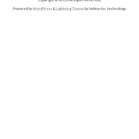
Powered by
WordPress
&
Lightning Theme
by Vektor,Inc. technology.