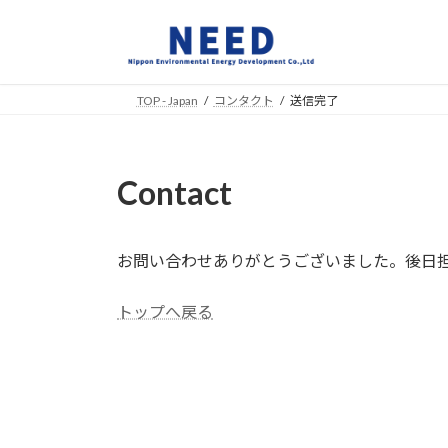
コ
ナ
ン
ビ
テ
ゲ
ン
ー
TOP - Japan
コンタクト
送信完了
ツ
シ
へ
ョ
ス
ン
キ
に
Contact
ッ
移
プ
動
お問い合わせありがとうございました。後日
トップへ戻る